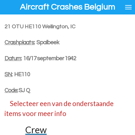
Aircraft Crashes Belgium
Ga
direct
naar
de
21 OTU HE110 Wellington, IC
hoofdinhoud
Crashplaats:
Spalbeek
Datum:
16/17 september 1942
SN:
HE110
Code:
SJ Q
Selecteer een van de onderstaande
items voor meer info
Crew