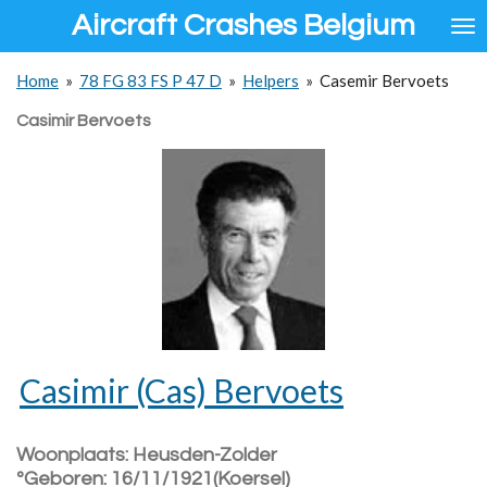
Aircraft Crashes Belgium
Ga
direct
naar
Home
»
78 FG 83 FS P 47 D
»
Helpers
»
Casemir Bervoets
de
hoofdinhoud
Casimir Bervoets
Casimir (Cas) Bervoets
Woonplaats: Heusden-Zolder
ºGeboren: 16/11/1921(Koersel)