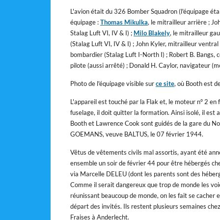
L'avion était du 326 Bomber Squadron (l'équipage ét
équipage :
Thomas Mikulka
, le mitrailleur arrière ; J
Stalag Luft VI, IV & I) ;
Milo Blakely
, le mitrailleur g
(Stalag Luft VI, IV & I) ; John Kyler, mitrailleur ventral
bombardier (Stalag Luft I-North I) ; Robert B. Bangs, co
pilote (aussi arrêté) ; Donald H. Caylor, navigateur (m
Photo de l'équipage visible sur
ce site
, où Booth est d
L'appareil est touché par la Flak et, le moteur n° 2 en 
fuselage, il doit quitter la formation. Ainsi isolé, il 
Booth et Lawrence Cook sont guidés de la gare du No
GOEMANS, veuve BALTUS, le 07 février 1944.
Vêtus de vêtements civils mal assortis, ayant été ann
ensemble un soir de février 44 pour être hébergés ch
via Marcelle DELEU (dont les parents sont des héberg
Comme il serait dangereux que trop de monde les voie 
réunissant beaucoup de monde, on les fait se cacher 
départ des invités. Ils restent plusieurs semaines c
Fraises à Anderlecht.