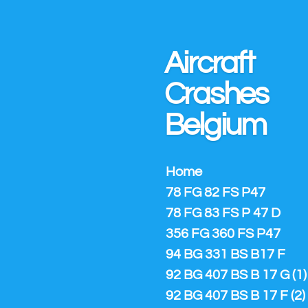
Ga
direct
naar
Aircraft
de
hoofdinhoud
Crashes
Belgium
Home
78 FG 82 FS P47
78 FG 83 FS P 47 D
356 FG 360 FS P47
94 BG 331 BS B17 F
92 BG 407 BS B 17 G (1)
92 BG 407 BS B 17 F (2)