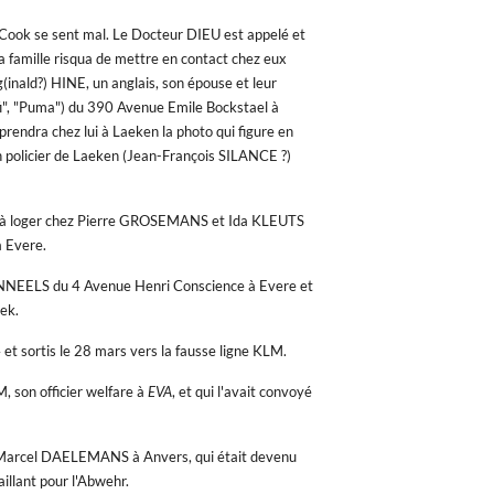
Cook se sent mal. Le Docteur DIEU est appelé et
la famille risqua de mettre en contact chez eux
g(inald?) HINE, un anglais, son épouse et leur
fi", "Puma") du 390 Avenue Emile Bockstael à
prendra chez lui à Laeken la photo qui figure en
 policier de Laeken (Jean-François SILANCE ?)
 à loger chez Pierre GROSEMANS et Ida KLEUTS
à Evere.
PANNEELS du 4 Avenue Henri Conscience à Evere et
ek.
 et sortis le 28 mars vers la fausse ligne KLM.
son officier welfare à
EVA
, et qui l'avait convoyé
ar Marcel DAELEMANS à Anvers, qui était devenu
llant pour l'Abwehr.