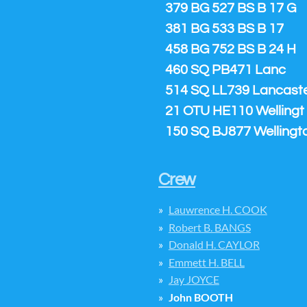
379 BG 527 BS B 17 G
381 BG 533 BS B 17
458 BG 752 BS B 24 H
460 SQ PB471 Lanc
514 SQ LL739 Lancaster
21 OTU HE110 Wellingt
150 SQ BJ877 Wellingt
Crew
Lauwrence H. COOK
Robert B. BANGS
Donald H. CAYLOR
Emmett H. BELL
Jay JOYCE
John BOOTH