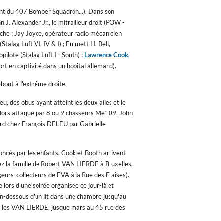
ant du 407 Bomber Squadron...). Dans son
ohn J. Alexander Jr., le mitrailleur droit (POW -
auche ; Jay Joyce, opérateur radio mécanicien
 (Stalag Luft VI, IV & I) ; Emmett H. Bell,
pilote (Stalag Luft I - South) ;
Lawrence Cook
,
ort en captivité dans un hopital allemand).
ebout à l'extrême droite.
feu, des obus ayant atteint les deux ailes et le
est alors attaqué par 8 ou 9 chasseurs Me109. John
rd chez François DELEU par Gabrielle
oncés par les enfants, Cook et Booth arrivent
ez la famille de Robert VAN LIERDE à Bruxelles,
eurs-collecteurs de EVA à la Rue des Fraises).
lors d'une soirée organisée ce jour-là et
en-dessous d'un lit dans une chambre jusqu'au
hez les VAN LIERDE, jusque mars au 45 rue des