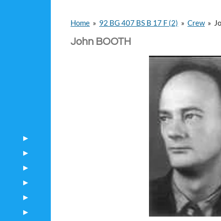
Home
»
92 BG 407 BS B 17 F (2)
»
Crew
»
J
John BOOTH