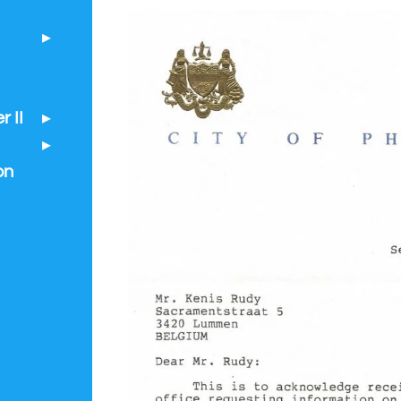
 II
on