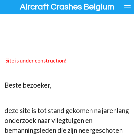
Aircraft Crashes Belgium
Ga
direct
naar
de
hoofdinhoud
Site is under construction!
Beste bezoeker,
deze site is tot stand gekomen na jarenlang
onderzoek naar vliegtuigen en
bemanningsleden die zijn neergeschoten