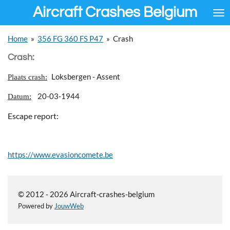
Aircraft Crashes Belgium
Ga
direct
naar
Home
»
356 FG 360 FS P47
»
Crash
de
hoofdinhoud
Crash:
Loksbergen - Assent
Plaats crash:
20-03-1944
Datum:
Escape report:
https://www.evasioncomete.be
© 2012 - 2026 Aircraft-crashes-belgium
Powered by
JouwWeb