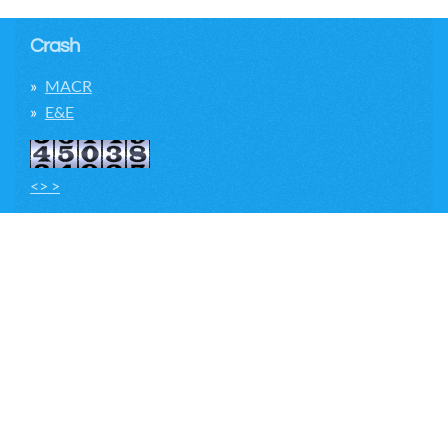
Crash
MACR
E&E
<> >