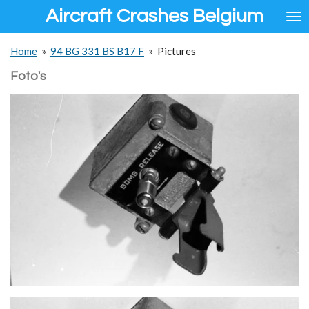
Aircraft Crashes Belgium
Ga
direct
naar
Home
»
94 BG 331 BS B17 F
»
Pictures
de
hoofdinhoud
Foto's