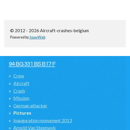
© 2012 - 2026 Aircraft-crashes-belgium
Powered by
JouwWeb
94 BG 331 BS B17 F
Crew
Aircraft
Crash
Mission
German attacker
Pictures
Inauguration monument 2013
Arnold Van Steenwyk