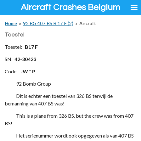
Aircraft Crashes Belgium
Ga
direct
naar
Home
»
92 BG 407 BS B 17 F (2)
»
Aircraft
de
hoofdinhoud
Toestel
Toestel:
B17 F
SN:
42-30423
Code:
JW * P
92 Bomb Group
Dit is echter een toestel van 326 BS terwijl de
bemanning van 407 BS was!
This is a plane from 326 BS, but the crew was from 407
BS!
Het serienummer wordt ook opgegeven als van 407 BS