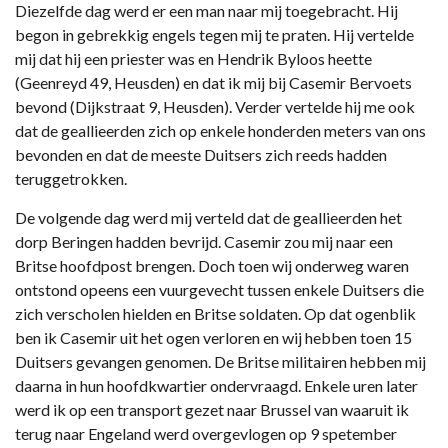
Diezelfde dag werd er een man naar mij toegebracht. Hij
begon in gebrekkig engels tegen mij te praten. Hij vertelde
mij dat hij een priester was en Hendrik Byloos heette
(Geenreyd 49, Heusden) en dat ik mij bij Casemir Bervoets
bevond (Dijkstraat 9, Heusden). Verder vertelde hij me ook
dat de geallieerden zich op enkele honderden meters van ons
bevonden en dat de meeste Duitsers zich reeds hadden
teruggetrokken.
De volgende dag werd mij verteld dat de geallieerden het
dorp Beringen hadden bevrijd. Casemir zou mij naar een
Britse hoofdpost brengen. Doch toen wij onderweg waren
ontstond opeens een vuurgevecht tussen enkele Duitsers die
zich verscholen hielden en Britse soldaten. Op dat ogenblik
ben ik Casemir uit het ogen verloren en wij hebben toen 15
Duitsers gevangen genomen. De Britse militairen hebben mij
daarna in hun hoofdkwartier ondervraagd. Enkele uren later
werd ik op een transport gezet naar Brussel van waaruit ik
terug naar Engeland werd overgevlogen op 9 spetember