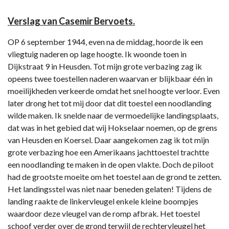
Verslag van Casemir Bervoets.
OP 6 september 1944, even na de middag, hoorde ik een
vliegtuig naderen op lage hoogte. Ik woonde toen in
Dijkstraat 9 in Heusden. Tot mijn grote verbazing zag ik
opeens twee toestellen naderen waarvan er blijkbaar één in
moeilijkheden verkeerde omdat het snel hoogte verloor. Even
later drong het tot mij door dat dit toestel een noodlanding
wilde maken. Ik snelde naar de vermoedelijke landingsplaats,
dat was in het gebied dat wij Hokselaar noemen, op de grens
van Heusden en Koersel. Daar aangekomen zag ik tot mijn
grote verbazing hoe een Amerikaans jachttoestel trachtte
een noodlanding te maken in de open vlakte. Doch de piloot
had de grootste moeite om het toestel aan de grond te zetten.
Het landingsstel was niet naar beneden gelaten! Tijdens de
landing raakte de linkervleugel enkele kleine boompjes
waardoor deze vleugel van de romp afbrak. Het toestel
schoof verder over de grond terwijl de rechtervleugel het