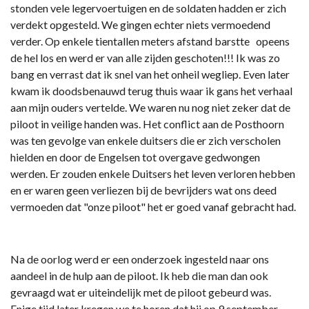
stonden vele legervoertuigen en de soldaten hadden er zich
verdekt opgesteld. We gingen echter niets vermoedend
verder. Op enkele tientallen meters afstand barstte opeens
de hel los en werd er van alle zijden geschoten!!! Ik was zo
bang en verrast dat ik snel van het onheil wegliep. Even later
kwam ik doodsbenauwd terug thuis waar ik gans het verhaal
aan mijn ouders vertelde. We waren nu nog niet zeker dat de
piloot in veilige handen was. Het conflict aan de Posthoorn
was ten gevolge van enkele duitsers die er zich verscholen
hielden en door de Engelsen tot overgave gedwongen
werden. Er zouden enkele Duitsers het leven verloren hebben
en er waren geen verliezen bij de bevrijders wat ons deed
vermoeden dat "onze piloot" het er goed vanaf gebracht had.
Na de oorlog werd er een onderzoek ingesteld naar ons
aandeel in de hulp aan de piloot. Ik heb die man dan ook
gevraagd wat er uiteindelijk met de piloot gebeurd was.
Enige tijd later kregen we te horen dat hij op 9 september