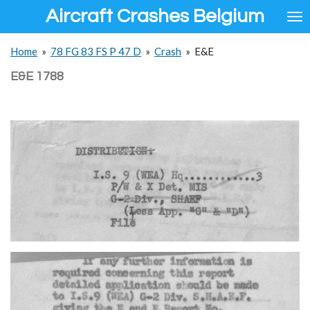
Aircraft Crashes Belgium
Ga
direct
naar
Home
»
78 FG 83 FS P 47 D
»
Crash
»
E&E
de
hoofdinhoud
E&E 1788