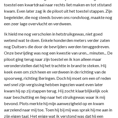
toestel een kwartdraai naar rechts liet maken en tot stistand
kwam. Even later zag ik de piloot uit het toestel stappen. Zijn
begeleider, die nog steeds boven ons rondvloog, maakte nog
een zeer lage overvlucht en verdween.
Ik hield me nog verscholen in hetstruikgewas, niet goed
wetend wat te doen. Enkele honderden meters verder zaten
nog Duitsers die door de bevrijders werden teruggedreven.
Onze bevrijding was nog een kwestie van uren... minuten... De
piloot ging terug naar zijn toestel en ik kon alleen maar
veronderstellen dat hij het trachtte in brand te steken. Hij
keek even om zich heen en verdween in de richting van de
spoorweg, richting Beringen. Doch hij moet om een of reden
wel snel zijn vergissing hebben ingezien want even later
kwam hij op zij stappen terug. Hij zocht klaarblijkelijk ook
naar beschutting en liep naar het struikgewas waar ik mij
bevond. Plots merkte hij mijn aanwezigheid op en kwam
aarzelend naar mij toe. Toen hij bij mij was sprak hij me aan in
zijn eigen taal. Het enige wat ik verstond was dat hij een